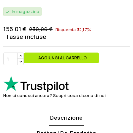
In magazzino
check
156,01 €
230,00 €
Risparmia 32,17%
Tasse incluse
AGGIUNGI AL CARRELLO
Non ci conosci ancora? Scopri cosa dicono di noi
Descrizione