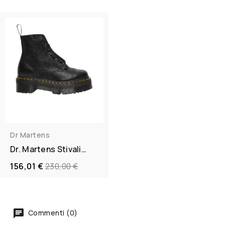
Dr Martens
Dr. Martens Stivali
Sinclair Platform...
Prezzo
156,01 €
230,00 €
regolare
Commenti (0)