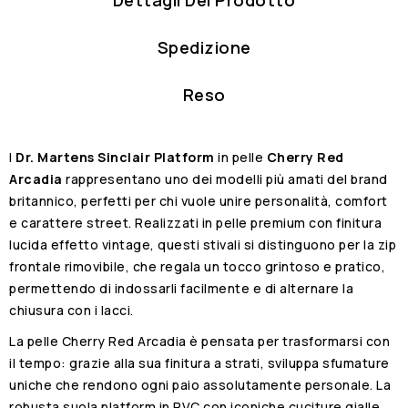
Dettagli Del Prodotto
Spedizione
Reso
I
Dr. Martens Sinclair Platform
in pelle
Cherry Red
Arcadia
rappresentano uno dei modelli più amati del brand
britannico, perfetti per chi vuole unire personalità, comfort
e carattere street. Realizzati in pelle premium con finitura
lucida effetto vintage, questi stivali si distinguono per la zip
frontale rimovibile, che regala un tocco grintoso e pratico,
permettendo di indossarli facilmente e di alternare la
chiusura con i lacci.
La pelle Cherry Red Arcadia è pensata per trasformarsi con
il tempo: grazie alla sua finitura a strati, sviluppa sfumature
uniche che rendono ogni paio assolutamente personale. La
robusta suola platform in PVC con iconiche cuciture gialle